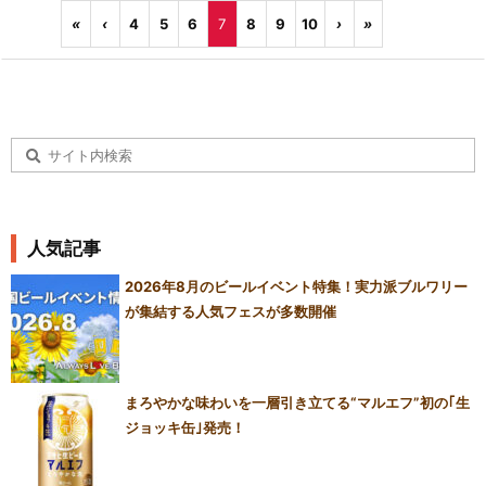
«
‹
4
5
6
7
8
9
10
›
»
人気記事
2026年8月のビールイベント特集！実力派ブルワリー
が集結する人気フェスが多数開催
まろやかな味わいを一層引き立てる“マルエフ”初の｢生
ジョッキ缶｣発売！