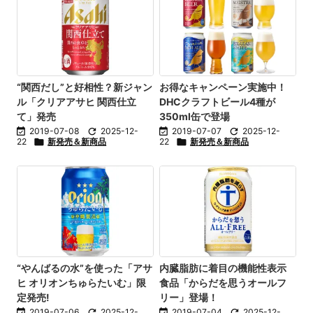
“関西だし”と好相性？新ジャン
お得なキャンペーン実施中！
ル「クリアアサヒ 関西仕立
DHCクラフトビール4種が
て」発売
350ml缶で登場

2019-07-08

2025-12-

2019-07-07

2025-12-
22

新発売＆新商品
22

新発売＆新商品
“やんばるの水”を使った「アサ
内臓脂肪に着目の機能性表示
ヒ オリオンちゅらたいむ」限
食品「からだを思うオールフ
定発売!
リー」登場！

2019-07-06

2025-12-

2019-07-04

2025-12-