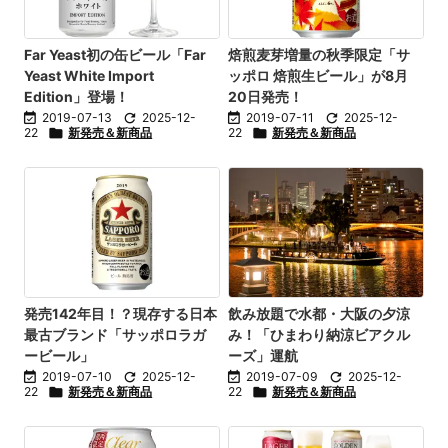
Far Yeast初の缶ビール「Far
焙煎麦芽増量の秋季限定「サ
Yeast White Import
ッポロ 焙煎生ビール」が8月
Edition」登場！
20日発売！

2019-07-13

2025-12-

2019-07-11

2025-12-
22

新発売＆新商品
22

新発売＆新商品
発売142年目！？現存する日本
飲み放題で水都・大阪の夕涼
最古ブランド「サッポロラガ
み！「ひまわり納涼ビアクル
ービール」
ーズ」運航

2019-07-10

2025-12-

2019-07-09

2025-12-
22

新発売＆新商品
22

新発売＆新商品