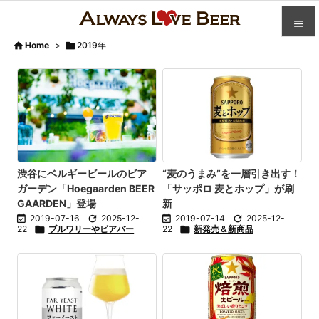


Home
>

2019年

カテゴ

人気記

前へ

次へ
渋谷にベルギービールのビア
“麦のうまみ”を一層引き出す！
ガーデン「Hoegaarden BEER
「サッポロ 麦とホップ」が刷

GAARDEN」登場
新
検索

2019-07-16

2025-12-

2019-07-14

2025-12-
22

ブルワリーやビアバー
22

新発売＆新商品