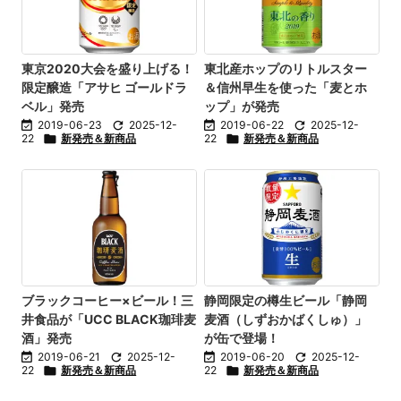
東京2020大会を盛り上げる！
東北産ホップのリトルスター
限定醸造「アサヒ ゴールドラ
＆信州早生を使った「麦とホ
ベル」発売
ップ」が発売

2019-06-23

2025-12-

2019-06-22

2025-12-
22

新発売＆新商品
22

新発売＆新商品
ブラックコーヒー×ビール！三
静岡限定の樽生ビール「静岡
井食品が「UCC BLACK珈琲麦
麦酒（しずおかばくしゅ）」
酒」発売
が缶で登場！

2019-06-21

2025-12-

2019-06-20

2025-12-
22

新発売＆新商品
22

新発売＆新商品