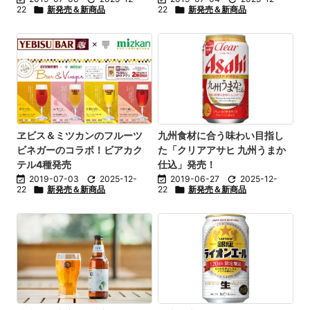
22

新発売＆新商品
22

新発売＆新商品
ヱビス＆ミツカンのフルーツ
九州食材に合う味わい目指し
ビネガーのコラボ！ビアカク
た「クリアアサヒ 九州うまか
テル4種発売
仕込」発売！

2019-07-03

2025-12-

2019-06-27

2025-12-
22

新発売＆新商品
22

新発売＆新商品