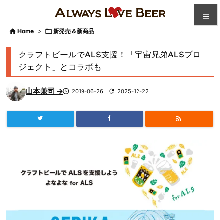


Home
>

新発売＆新商品

カテゴ
クラフトビールでALS支援！「宇宙兄弟ALSプロ

ジェクト」とコラボも
人気記

山本兼司 →

2019-06-26

2025-12-22
前へ

次へ


検索