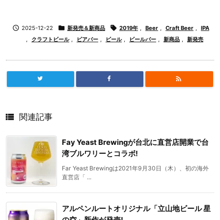

2025-12-22

新発売＆新商品

2019年
,
Beer
,
Craft Beer
,
IPA
,
クラフトビール
,
ビアバー
,
ビール
,
ビールバー
,
新商品
,
新発売


関連記事
Fay Yeast Brewingが台北に直営店開業で台
湾ブルワリーとコラボ!
Far Yeast Brewingは2021年9月30日（木）、初の海外
直営店「 ...
アルペンルートオリジナル「立山地ビール 星
の空」新作が発売!