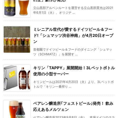
立山黒部アルペンルートを運営する立山黒部貫光は2021
年6月1日（火）、オリジナ ...
ミレニアル世代が愛するドイツビール＆フー
ド!「シュマッツ渋谷神南」が4月20日オープ
ン
首都圏でドイツビール＆フードのダイニング「シュマッ
ツ（SCHMATZ）」を展開す ...
キリン「TAPPY」展開開始！3Lペットボトル
使用の小型サーバー
キリンビールは2021年4月20日（火）より、3Lペットボ
トルで「キリン一番搾り ...
ベアレン醸造所｢フェストビール｣発売！ 飲み
応えあるメルツェン
ベアレン醸造所2023年9月8日（金）、本場ドイツのクラ