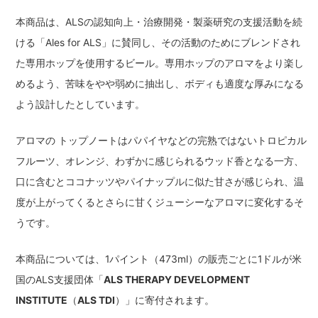
本商品は、ALSの認知向上・治療開発・製薬研究の支援活動を続
ける「Ales for ALS」に賛同し、その活動のためにブレンドされ
た専用ホップを使用するビール。専用ホップのアロマをより楽し
めるよう、苦味をやや弱めに抽出し、ボディも適度な厚みになる
よう設計したとしています。
アロマの トップノートはパパイヤなどの完熟ではないトロピカル
フルーツ、オレンジ、わずかに感じられるウッド香となる一方、
口に含むとココナッツやパイナップルに似た甘さが感じられ、温
度が上がってくるとさらに甘くジューシーなアロマに変化するそ
うです。
本商品については、1パイント（473ml）の販売ごとに1ドルが米
国のALS支援団体「
ALS THERAPY DEVELOPMENT
INSTITUTE
（
ALS TDI
）」に寄付されます。