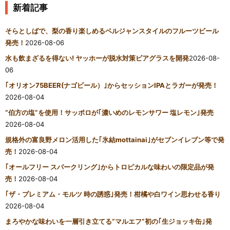
新着記事
そらとしばで、梨の香り楽しめるベルジャンスタイルのフルーツビール
発売！
2026-08-06
水も飲まざるを得ない! ヤッホーが脱水対策ビアグラスを開発
2026-08-
06
｢オリオン75BEER(ナゴビール）｣からセッションIPAとラガーが発売！
2026-08-04
“伯方の塩”を使用！サッポロが｢濃いめのレモンサワー 塩レモン｣発売
2026-08-04
規格外の富良野メロン活用した｢氷結mottainai｣がセブンイレブン等で発
売！
2026-08-04
｢オールフリー スパークリング｣からトロピカルな味わいの限定品が発
売！
2026-08-04
｢ザ・プレミアム・モルツ 時の誘惑｣発売！柑橘や白ワイン思わせる香り
2026-08-04
まろやかな味わいを一層引き立てる“マルエフ”初の｢生ジョッキ缶｣発