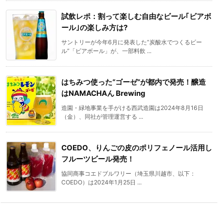
試飲レポ：割って楽しむ自由なビール｢ビアボ
ール｣の楽しみ方は?
サントリーが今年6月に発表した“炭酸水でつくるビー
ル”「ビアボール」が、一部料飲 ...
はちみつ使った“ゴーゼ”が都内で発売！醸造
はNAMACHAん Brewing
造園・緑地事業を手がける西武造園は2024年8月16日
（金）、同社が管理運営する ...
COEDO、りんごの皮のポリフェノール活用し
フルーツビール発売！
協同商事コエドブルワリー（埼玉県川越市、以下：
COEDO）は2024年1月25日 ...