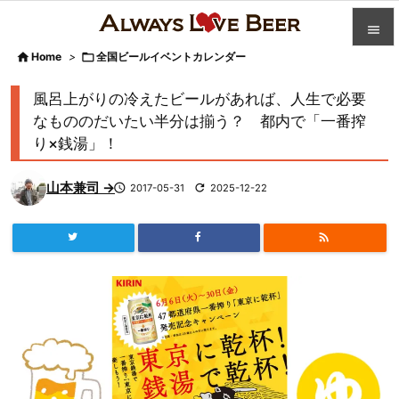


Home
>

全国ビールイベントカレンダー

カテゴ
風呂上がりの冷えたビールがあれば、人生で必要

なもののだいたい半分は揃う？ 都内で「一番搾
人気記
り×銭湯」！

前へ
山本兼司 →

2017-05-31

2025-12-22

次へ


検索