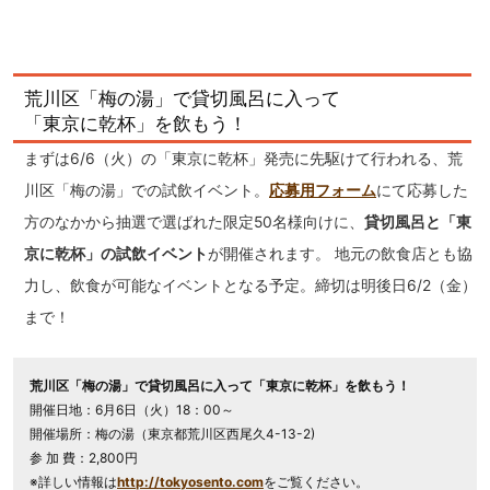
荒川区「梅の湯」で貸切風呂に入って
「東京に乾杯」を飲もう！
まずは6/6（火）の「東京に乾杯」発売に先駆けて行われる、荒
川区「梅の湯」での試飲イベント。
応募用フォーム
にて応募した
方のなかから抽選で選ばれた限定50名様向けに、
貸切風呂と「東
京に乾杯」の試飲イベント
が開催されます。 地元の飲食店とも協
力し、飲食が可能なイベントとなる予定。締切は明後日6/2（金）
まで！
荒川区「梅の湯」で貸切風呂に入って「東京に乾杯」を飲もう！
開催日地：6月6日（火）18：00～
開催場所：梅の湯（東京都荒川区西尾久4-13-2)
参 加 費：2,800円
※詳しい情報は
http://tokyosento.com
をご覧ください。