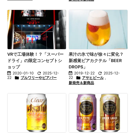
VRで工場体験！？「スーパー
果汁の氷で味が徐々に変化？
ドライ」の限定コンセプトシ
新感覚ビアカクテル「BEER
ョップ
DROPS」

2020-01-10

2025-12-

2019-12-22

2025-12-
22

ブルワリーやビアバー
22

アサヒビール
,
新発売＆新商品