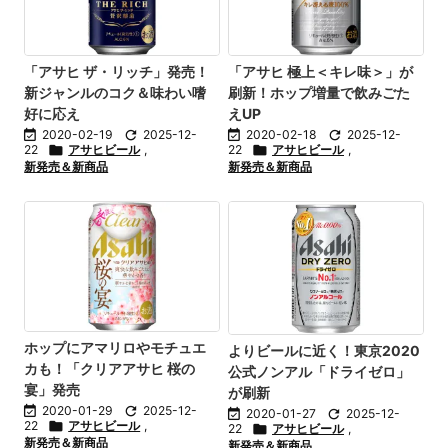
「アサヒ ザ・リッチ」発売！
「アサヒ 極上＜キレ味＞」が
新ジャンルのコク＆味わい嗜
刷新！ホップ増量で飲みごた
好に応え
えUP

2020-02-19

2025-12-

2020-02-18

2025-12-
22

アサヒビール
,
22

アサヒビール
,
新発売＆新商品
新発売＆新商品
ホップにアマリロやモチュエ
よりビールに近く！東京2020
カも！「クリアアサヒ 桜の
公式ノンアル「ドライゼロ」
宴」発売
が刷新

2020-01-29

2025-12-

2020-01-27

2025-12-
22

アサヒビール
,
22

アサヒビール
,
新発売＆新商品
新発売＆新商品