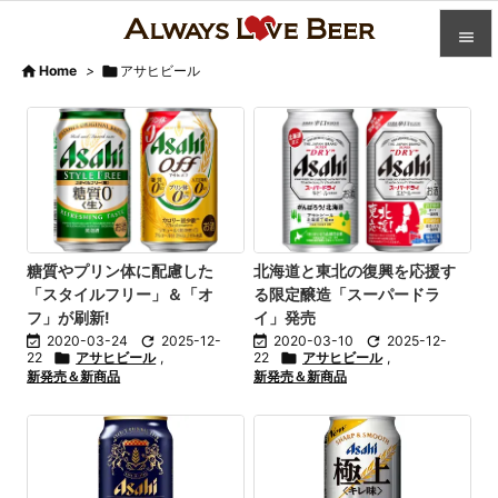


Home
>

アサヒビール

カテゴ

人気記

前へ

次へ
糖質やプリン体に配慮した
北海道と東北の復興を応援す
「スタイルフリー」＆「オ
る限定醸造「スーパードラ

フ」が刷新!
イ」発売
検索

2020-03-24

2025-12-

2020-03-10

2025-12-
22

アサヒビール
,
22

アサヒビール
,
新発売＆新商品
新発売＆新商品