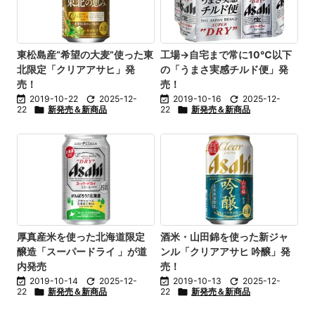
東松島産“希望の大麦”使った東
工場→自宅まで常に10℃以下
北限定「クリアアサヒ」発
の「うまさ実感チルド便」発
売！
売！

2019-10-22

2025-12-

2019-10-16

2025-12-
22

新発売＆新商品
22

新発売＆新商品
厚真産米を使った北海道限定
酒米・山田錦を使った新ジャ
醸造「スーパードライ 」が道
ンル「クリアアサヒ 吟醸」発
内発売
売！

2019-10-14

2025-12-

2019-10-13

2025-12-
22

新発売＆新商品
22

新発売＆新商品