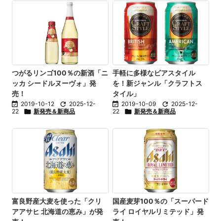
つがるリンゴ100％の新酒「ニ
手軽に多様なビアスタイル
ッカ シードルヌーヴォ」発
を！新ジャンル「クラフトス
売！
タイル」

2019-10-12

2025-12-

2019-10-09

2025-12-
22

新発売＆新商品
22

新発売＆新商品
富良野産大麦を使った「クリ
国産麦芽100％の「スーパード
アアサヒ 北海道の恵み」が発
ライ ロイヤルリミテッド」発