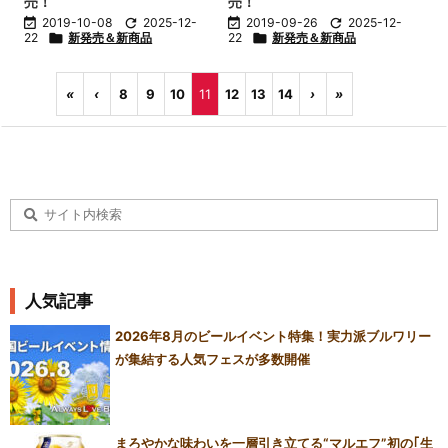
売！
売！

2019-10-08

2025-12-

2019-09-26

2025-12-
22

新発売＆新商品
22

新発売＆新商品
«
‹
8
9
10
11
12
13
14
›
»
人気記事
2026年8月のビールイベント特集！実力派ブルワリー
が集結する人気フェスが多数開催
まろやかな味わいを一層引き立てる“マルエフ”初の｢生