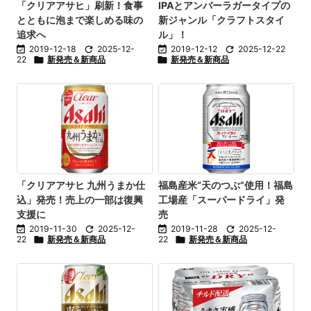
「クリアアサヒ」刷新！食事
IPAとアンバーラガータイプの
とともに泡まで楽しめる味の
新ジャンル「クラフトスタイ
追求へ
ル」！

2019-12-18

2025-12-

2019-12-12

2025-12-22
22

新発売＆新商品

新発売＆新商品
「クリアアサヒ 九州うまか仕
福島産米“天のつぶ”使用！福島
込」発売！売上の一部は復興
工場産「スーパードライ」発
支援に
売

2019-11-30

2025-12-

2019-11-28

2025-12-
22

新発売＆新商品
22

新発売＆新商品