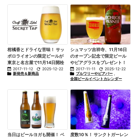
柑橘香とドライな苦味！ サッ
シュマッツ吉祥寺、11月16日
ポロライオンの限定ビールが
のオープン記念で限定ビール
東京と名古屋で11月14日開栓
やビアグラスをプレゼント！

2017-11-12

2025-12-22

2017-11-11

2025-12-22

新発売＆新商品

ブルワリーやビアバー
,
全国ビールイベントカレンダー
当日はビールヨガも開催！ ベ
度数10％！ サンクトガーレン