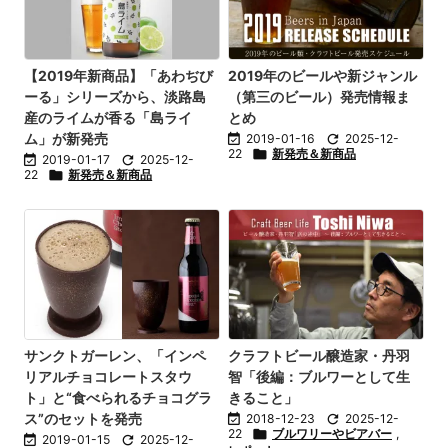
【2019年新商品】「あわぢび
2019年のビールや新ジャンル
ーる」シリーズから、淡路島
（第三のビール）発売情報ま
産のライムが香る「島ライ
とめ
ム」が新発売

2019-01-16

2025-12-
22

新発売＆新商品

2019-01-17

2025-12-
22

新発売＆新商品
サンクトガーレン、「インペ
クラフトビール醸造家・丹羽
リアルチョコレートスタウ
智「後編：ブルワーとして生
ト」と“食べられるチョコグラ
きること」
ス”のセットを発売

2018-12-23

2025-12-
22

ブルワリーやビアバー
,

2019-01-15

2025-12-