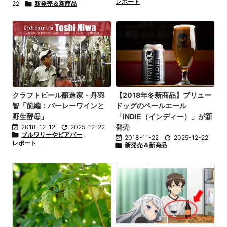
レポート
22

新発売＆新商品
クラフトビール醸造家・丹羽
【2018年冬新商品】ブリュー
智「前編：バーレーワインと
ドッグのペールエール
野生酵母」
「INDIE（インディー）」が新
発売

2018-12-12

2025-12-22

ブルワリーやビアバー
,

2018-11-22

2025-12-22
レポート

新発売＆新商品