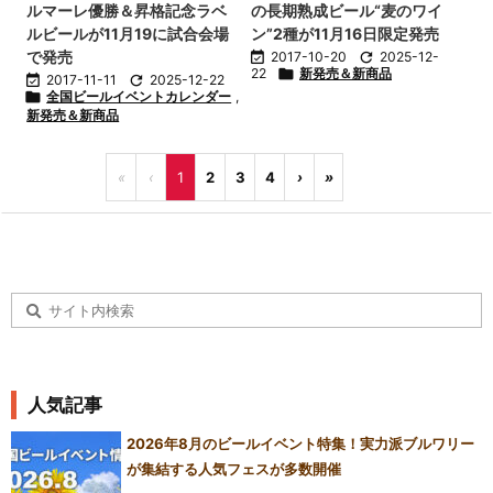
ルマーレ優勝＆昇格記念ラベ
の長期熟成ビール“麦のワイ
ルビールが11月19に試合会場
ン”2種が11月16日限定発売
で発売

2017-10-20

2025-12-
22

新発売＆新商品

2017-11-11

2025-12-22

全国ビールイベントカレンダー
,
新発売＆新商品
«
‹
1
2
3
4
›
»
人気記事
2026年8月のビールイベント特集！実力派ブルワリー
が集結する人気フェスが多数開催