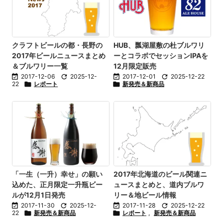
クラフトビールの都・長野の
HUB、瓢湖屋敷の杜ブルワリ
2017年ビールニュースまとめ
ーとコラボでセッションIPAを
＆ブルワリー一覧
12月限定販売

2017-12-06

2025-12-

2017-12-01

2025-12-22
22

レポート

新発売＆新商品
「一生（一升）幸せ」の願い
2017年北海道のビール関連ニ
込めた、正月限定一升瓶ビー
ュースまとめと、道内ブルワ
ルが12月1日発売
リー＆地ビール情報

2017-11-30

2025-12-

2017-11-28

2025-12-22
22

新発売＆新商品

レポート
,
新発売＆新商品