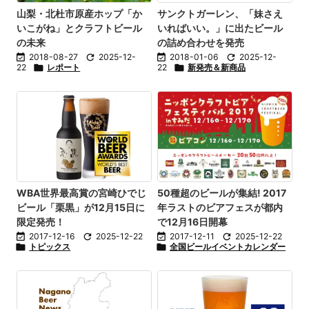
山梨・北杜市原産ホップ「か
サンクトガーレン、「妹さえ
いこがね」とクラフトビール
いればいい。」に出たビール
の未来
の詰め合わせを発売

2018-08-27

2025-12-

2018-01-06

2025-12-
22

レポート
22

新発売＆新商品
WBA世界最高賞の宮崎ひでじ
50種超のビールが集結! 2017
ビール「栗黒」が12月15日に
年ラストのビアフェスが都内
限定発売！
で12月16日開幕

2017-12-16

2025-12-22

2017-12-11

2025-12-22

トピックス

全国ビールイベントカレンダー