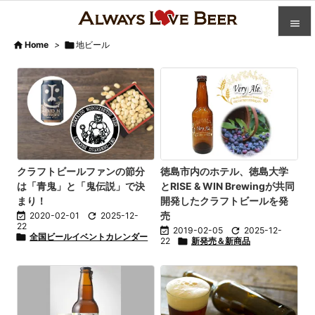


Home
>

地ビール

カテゴ

人気記

前へ

次へ
クラフトビールファンの節分
徳島市内のホテル、徳島大学
は「青鬼」と「鬼伝説」で決
とRISE & WIN Brewingが共同

まり！
開発したクラフトビールを発
検索
売

2020-02-01

2025-12-
22

2019-02-05

2025-12-

全国ビールイベントカレンダー
22

新発売＆新商品