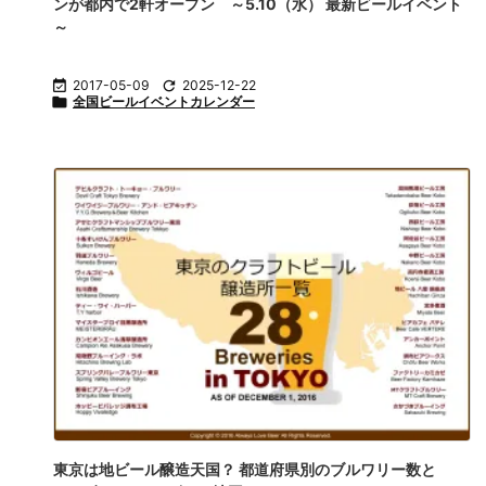
ンが都内で2軒オープン ～5.10（水） 最新ビールイベント
～

2017-05-09

2025-12-22

全国ビールイベントカレンダー
東京は地ビール醸造天国？ 都道府県別のブルワリー数と