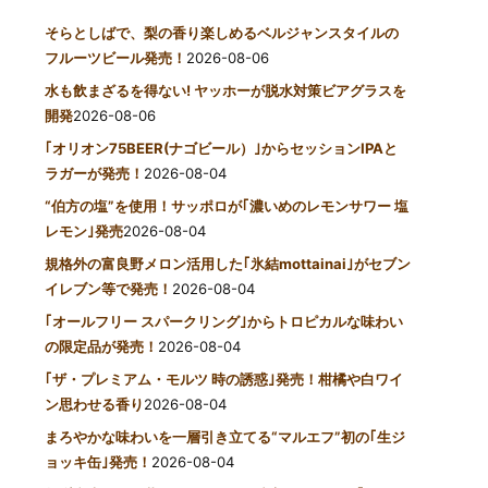
そらとしばで、梨の香り楽しめるベルジャンスタイルの
フルーツビール発売！
2026-08-06
水も飲まざるを得ない! ヤッホーが脱水対策ビアグラスを
開発
2026-08-06
｢オリオン75BEER(ナゴビール）｣からセッションIPAと
ラガーが発売！
2026-08-04
“伯方の塩”を使用！サッポロが｢濃いめのレモンサワー 塩
レモン｣発売
2026-08-04
規格外の富良野メロン活用した｢氷結mottainai｣がセブン
イレブン等で発売！
2026-08-04
｢オールフリー スパークリング｣からトロピカルな味わい
の限定品が発売！
2026-08-04
｢ザ・プレミアム・モルツ 時の誘惑｣発売！柑橘や白ワイ
ン思わせる香り
2026-08-04
まろやかな味わいを一層引き立てる“マルエフ”初の｢生ジ
ョッキ缶｣発売！
2026-08-04