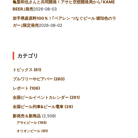
亀梨和也さんと共同開発！アサヒ空想開発局から｢KAME
BEER｣発売
2026-08-03
岩手県産原料100％！｢ベアレン つなぐビール 琥珀色のラ
ガー｣限定発売
2026-08-02
カテゴリ
トピックス
(61)
ブルワリーやビアバー
(260)
レポート
(106)
全国ビールイベントカレンダー
(291)
全国ビール列車&ビール電車
(39)
新発売＆新商品
(2,509)
アサヒビール
(193)
オリオンビール
(81)