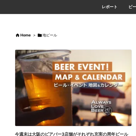
レポート
ビ

Home
>

地ビール
今週末は大阪のビアバー3店舗がそれぞれ充実の周年ビール