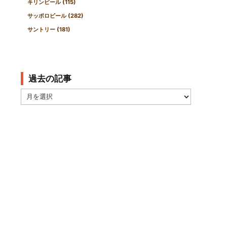
キリンビール
(115)
サッポロビール
(282)
サントリー
(181)
過去の記事
過
去
の
記
事