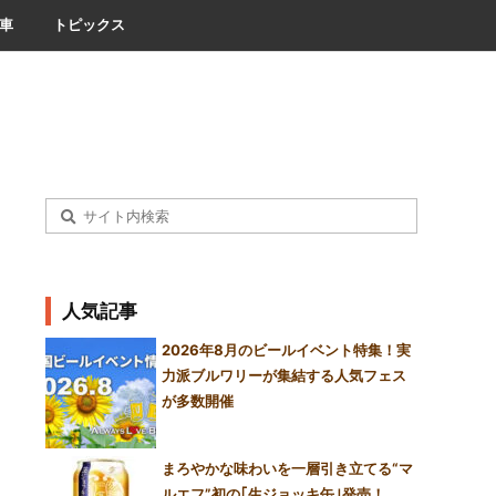
車
トピックス
人気記事
2026年8月のビールイベント特集！実
力派ブルワリーが集結する人気フェス
が多数開催
まろやかな味わいを一層引き立てる“マ
ルエフ”初の｢生ジョッキ缶｣発売！