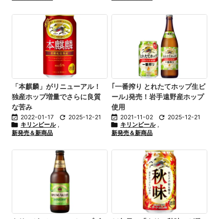
「本麒麟」がリニューアル！
｢一番搾り とれたてホップ生ビ
独産ホップ増量でさらに良質
ール｣発売！岩手遠野産ホップ
な苦み
使用

2022-01-17

2025-12-21

2021-11-02

2025-12-21

キリンビール
,

キリンビール
,
新発売＆新商品
新発売＆新商品