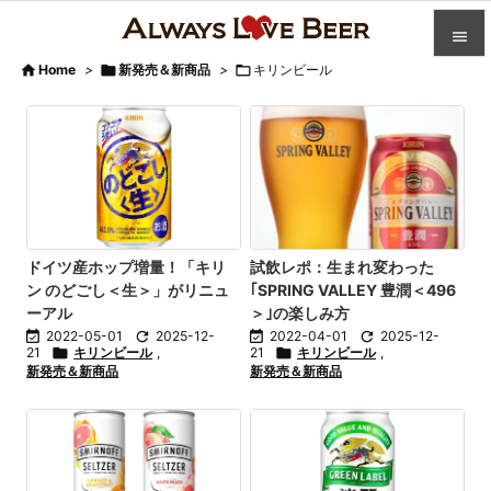


Home
>

新発売＆新商品
>

キリンビール

カテゴ

人気記

前へ

次へ
ドイツ産ホップ増量！「キリ
試飲レポ：生まれ変わった
ン のどごし＜生＞」がリニュ
｢SPRING VALLEY 豊潤＜496

ーアル
＞｣の楽しみ方
検索

2022-05-01

2025-12-

2022-04-01

2025-12-
21

キリンビール
,
21

キリンビール
,
新発売＆新商品
新発売＆新商品