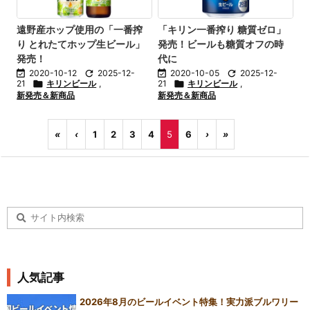
遠野産ホップ使用の「一番搾
「キリン一番搾り 糖質ゼロ」
り とれたてホップ生ビール」
発売！ビールも糖質オフの時
発売！
代に

2020-10-12

2025-12-

2020-10-05

2025-12-
21

キリンビール
,
21

キリンビール
,
新発売＆新商品
新発売＆新商品
«
‹
1
2
3
4
5
6
›
»
人気記事
2026年8月のビールイベント特集！実力派ブルワリー