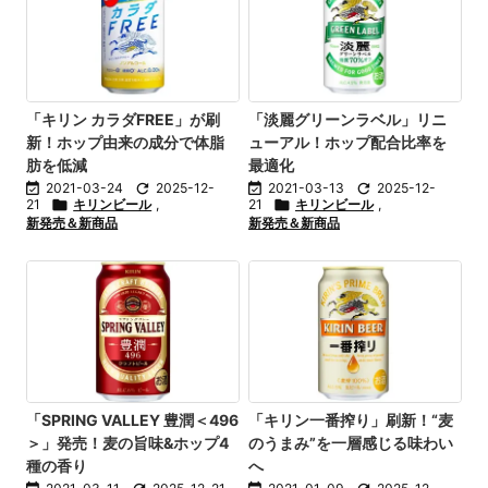
「キリン カラダFREE」が刷
「淡麗グリーンラベル」リニ
新！ホップ由来の成分で体脂
ューアル！ホップ配合比率を
肪を低減
最適化

2021-03-24

2025-12-

2021-03-13

2025-12-
21

キリンビール
,
21

キリンビール
,
新発売＆新商品
新発売＆新商品
「SPRING VALLEY 豊潤＜496
「キリン一番搾り」刷新！“麦
＞」発売！麦の旨味&ホップ4
のうまみ”を一層感じる味わい
種の香り
へ