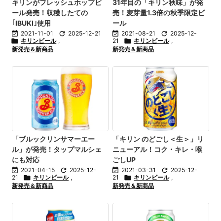
キリンがフレッシュホップビ
31年目の「キリン秋味」が発
ール発売！収穫したての
売！麦芽量1.3倍の秋季限定ビ
｢IBUKI｣使用
ール

2021-11-01

2025-12-21

2021-08-21

2025-12-

キリンビール
,
21

キリンビール
,
新発売＆新商品
新発売＆新商品
「ブルックリンサマーエー
「キリン のどごし＜生＞」リ
ル」が発売！タップマルシェ
ニューアル！コク・キレ・喉
にも対応
ごしUP

2021-04-15

2025-12-

2021-03-31

2025-12-
21

キリンビール
,
21

キリンビール
,
新発売＆新商品
新発売＆新商品