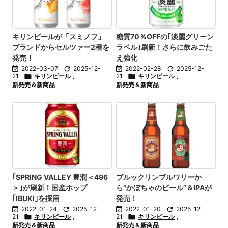
キリンビールが「スミノフ」
糖質70％OFFの｢淡麗グリーン
ブランドからセルツァー2種を
ラベル｣刷新！さらに飲みごた
発売！
え強化

2022-03-07

2025-12-

2022-02-28

2025-12-
21

キリンビール
,
21

キリンビール
,
新発売＆新商品
新発売＆新商品
｢SPRING VALLEY 豊潤＜496
ブルックリンブルワリーか
＞｣が刷新！国産ホップ
ら“かぼちゃのビール”＆IPAが
｢IBUKI｣を採用
発売！

2022-01-24

2025-12-

2022-01-20

2025-12-
21

キリンビール
,
21

キリンビール
,
新発売＆新商品
新発売＆新商品