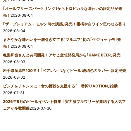
｢オールフリー スパークリング｣からトロピカルな味わいの限定品が発
売！
2026-08-04
｢ザ・プレミアム・モルツ 時の誘惑｣発売！柑橘や白ワイン思わせる香り
2026-08-04
まろやかな味わいを一層引き立てる“マルエフ”初の｢生ジョッキ缶｣発
売！
2026-08-04
亀梨和也さんと共同開発！アサヒ空想開発局から｢KAME BEER｣発売
2026-08-03
岩手県産原料100％！｢ベアレン つなぐビール 琥珀色のラガー｣限定発売
2026-08-02
ピンチをチャンスに！食の挑戦を支援する｢一番搾りACTION｣始動
2026-07-31
2026年8月のビールイベント特集！実力派ブルワリーが集結する人気フ
ェスが多数開催
2026-07-30