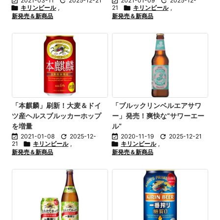

2021-03-11

2025-12-21

2021-01-09

2025-12-

キリンビール
,
21

キリンビール
,
新発売＆新商品
新発売＆新商品
「本麒麟」刷新！大麦＆ドイ
「ブルックリンベルエアサワ
ツ産ヘルスブルッカーホップ
ー」発売！爽快な“サワーエー
を増量
ル”

2021-01-08

2025-12-

2020-11-19

2025-12-21
21

キリンビール
,

キリンビール
,
新発売＆新商品
新発売＆新商品