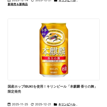

2025-12-14

2025-12-21

キリンビール
,
新発売＆新商品
国産ホップIBUKIを使用！キリンビール「本麒麟 香りの舞」
限定発売

2025-11-25

2025-12-21

キリンビール
,