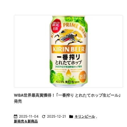
WBA世界最高賞獲得！ ｢一番搾り とれたてホップ生ビール｣
発売

2025-11-04

2025-12-21

キリンビール
,
新発売＆新商品