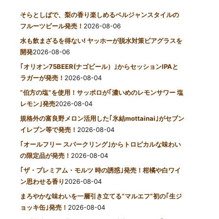
そらとしばで、梨の香り楽しめるベルジャンスタイルの
フルーツビール発売！
2026-08-06
水も飲まざるを得ない! ヤッホーが脱水対策ビアグラスを
開発
2026-08-06
｢オリオン75BEER(ナゴビール）｣からセッションIPAと
ラガーが発売！
2026-08-04
“伯方の塩”を使用！サッポロが｢濃いめのレモンサワー 塩
レモン｣発売
2026-08-04
規格外の富良野メロン活用した｢氷結mottainai｣がセブン
イレブン等で発売！
2026-08-04
｢オールフリー スパークリング｣からトロピカルな味わい
の限定品が発売！
2026-08-04
｢ザ・プレミアム・モルツ 時の誘惑｣発売！柑橘や白ワイ
ン思わせる香り
2026-08-04
まろやかな味わいを一層引き立てる“マルエフ”初の｢生ジ
ョッキ缶｣発売！
2026-08-04