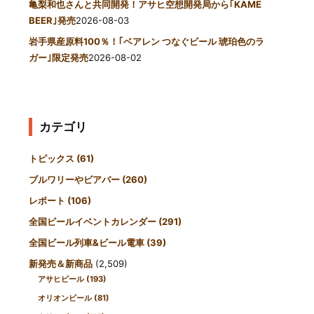
亀梨和也さんと共同開発！アサヒ空想開発局から｢KAME
BEER｣発売
2026-08-03
岩手県産原料100％！｢ベアレン つなぐビール 琥珀色のラ
ガー｣限定発売
2026-08-02
カテゴリ
トピックス
(61)
ブルワリーやビアバー
(260)
レポート
(106)
全国ビールイベントカレンダー
(291)
全国ビール列車&ビール電車
(39)
新発売＆新商品
(2,509)
アサヒビール
(193)
オリオンビール
(81)