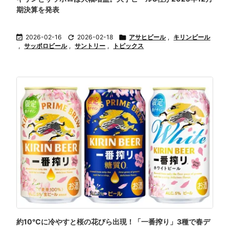
期決算を発表

2026-02-16

2026-02-18

アサヒビール
,
キリンビール
,
サッポロビール
,
サントリー
,
トピックス
約10℃に冷やすと桜の花びら出現！「一番搾り」3種で春デ