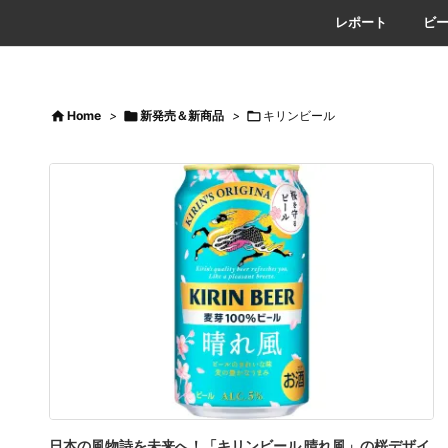
レポート
ビ

Home
>

新発売＆新商品
>

キリンビール
日本の風物詩を未来へ！「キリンビール 晴れ風」の桜デザイ