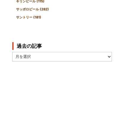
キリンビール
(115)
サッポロビール
(282)
サントリー
(181)
過去の記事
過
去
の
記
事