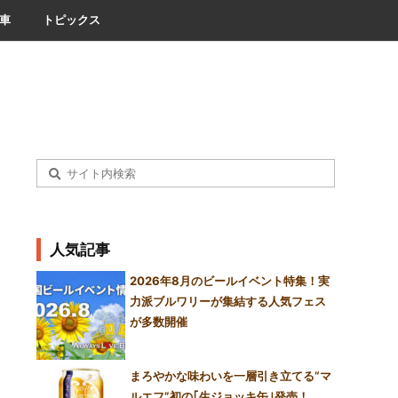
車
トピックス
人気記事
2026年8月のビールイベント特集！実
力派ブルワリーが集結する人気フェス
が多数開催
まろやかな味わいを一層引き立てる“マ
ルエフ”初の｢生ジョッキ缶｣発売！