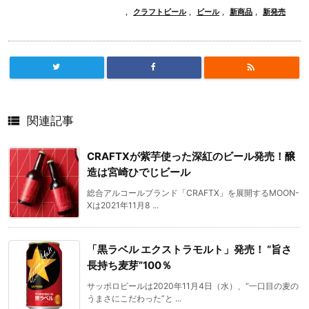
,
クラフトビール
,
ビール
,
新商品
,
新発売


関連記事
CRAFTXが紫芋使った深紅のビール発売！醸
造は宮崎ひでじビール
総合アルコールブランド「CRAFTX」を展開するMOON-
Xは2021年11月8 ...
「黒ラベル エクストラモルト」発売！ “旨さ
長持ち麦芽”100％
サッポロビールは2020年11月4日（水）、“一口目の麦の
うまさにこだわった”と ...