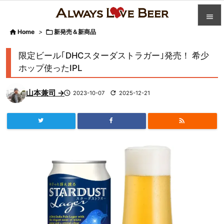


Home
>

新発売＆新商品

カテゴ
限定ビール｢DHCスターダストラガー｣発売！ 希少

ホップ使ったIPL
人気記

山本兼司 →

2023-10-07

2025-12-21
前へ

次へ


検索