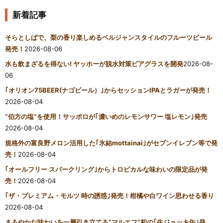
新着記事
そらとしばで、梨の香り楽しめるベルジャンスタイルのフルーツビール
発売！
2026-08-06
水も飲まざるを得ない! ヤッホーが脱水対策ビアグラスを開発
2026-08-
06
｢オリオン75BEER(ナゴビール）｣からセッションIPAとラガーが発売！
2026-08-04
“伯方の塩”を使用！サッポロが｢濃いめのレモンサワー 塩レモン｣発売
2026-08-04
規格外の富良野メロン活用した｢氷結mottainai｣がセブンイレブン等で発
売！
2026-08-04
｢オールフリー スパークリング｣からトロピカルな味わいの限定品が発
売！
2026-08-04
｢ザ・プレミアム・モルツ 時の誘惑｣発売！柑橘や白ワイン思わせる香り
2026-08-04
まろやかな味わいを一層引き立てる“マルエフ”初の｢生ジョッキ缶｣発