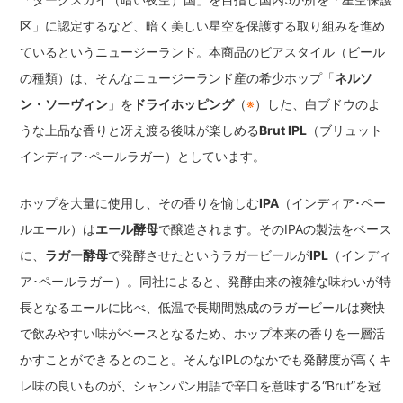
「ダークスカイ（暗い夜空）国」を目指し国内5か所を「星空保護
区」に認定するなど、暗く美しい星空を保護する取り組みを進め
ているというニュージーランド。本商品のビアスタイル（ビール
の種類）は、そんなニュージーランド産の希少ホップ「
ネルソ
ン・ソーヴィン
」を
ドライホッピング
（
※
）した、白ブドウのよ
うな上品な香りと冴え渡る後味が楽しめる
Brut IPL
（ブリュット
インディア･ペールラガー）としています。
ホップを大量に使用し、その香りを愉しむ
IPA
（インディア･ペー
ルエール）は
エール酵母
で醸造されます。そのIPAの製法をベース
に、
ラガー酵母
で発酵させたというラガービールが
IPL
（インディ
ア･ペールラガー）。同社によると、発酵由来の複雑な味わいが特
長となるエールに比べ、低温で長期間熟成のラガービールは爽快
で飲みやすい味がベースとなるため、ホップ本来の香りを一層活
かすことができるとのこと。そんなIPLのなかでも発酵度が高くキ
レ味の良いものが、シャンパン用語で辛口を意味する“Brut”を冠