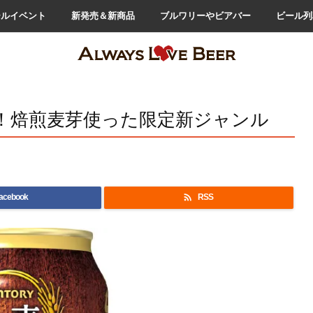
ールイベント
新発売＆新商品
ブルワリーやビアバー
ビール列
！焙煎麦芽使った限定新ジャンル

acebook
RSS