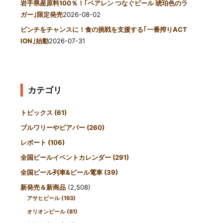
岩手県産原料100％！｢ベアレン つなぐビール 琥珀色のラ
ガー｣限定発売
2026-08-02
ピンチをチャンスに！食の挑戦を支援する｢一番搾りACT
ION｣始動
2026-07-31
カテゴリ
トピックス
(61)
ブルワリーやビアバー
(260)
レポート
(106)
全国ビールイベントカレンダー
(291)
全国ビール列車&ビール電車
(39)
新発売＆新商品
(2,508)
アサヒビール
(193)
オリオンビール
(81)