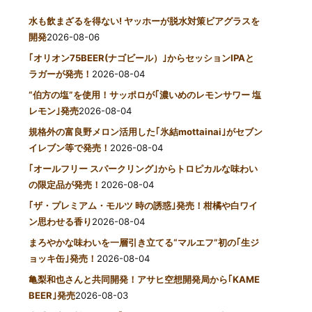
水も飲まざるを得ない! ヤッホーが脱水対策ビアグラスを
開発
2026-08-06
｢オリオン75BEER(ナゴビール）｣からセッションIPAと
ラガーが発売！
2026-08-04
“伯方の塩”を使用！サッポロが｢濃いめのレモンサワー 塩
レモン｣発売
2026-08-04
規格外の富良野メロン活用した｢氷結mottainai｣がセブン
イレブン等で発売！
2026-08-04
｢オールフリー スパークリング｣からトロピカルな味わい
の限定品が発売！
2026-08-04
｢ザ・プレミアム・モルツ 時の誘惑｣発売！柑橘や白ワイ
ン思わせる香り
2026-08-04
まろやかな味わいを一層引き立てる“マルエフ”初の｢生ジ
ョッキ缶｣発売！
2026-08-04
亀梨和也さんと共同開発！アサヒ空想開発局から｢KAME
BEER｣発売
2026-08-03