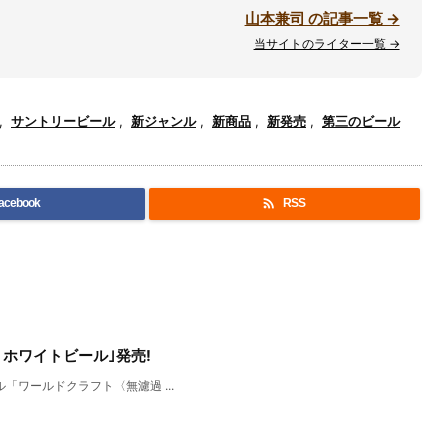
山本兼司 の記事一覧 →
当サイトのライター一覧 →
,
サントリービール
,
新ジャンル
,
新商品
,
新発売
,
第三のビール

acebook
RSS
ホワイトビール｣発売!
「ワールドクラフト〈無濾過 ...