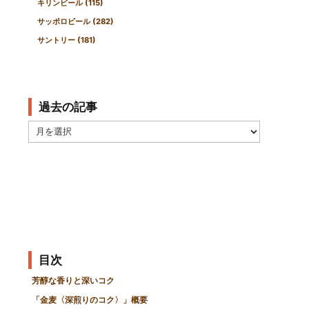
キリンビール
(115)
サッポロビール
(282)
サントリー
(181)
過去の記事
過
去
の
記
事
目次
芳醇な香りと深いコク
「金麦〈深煎りのコク〉」概要