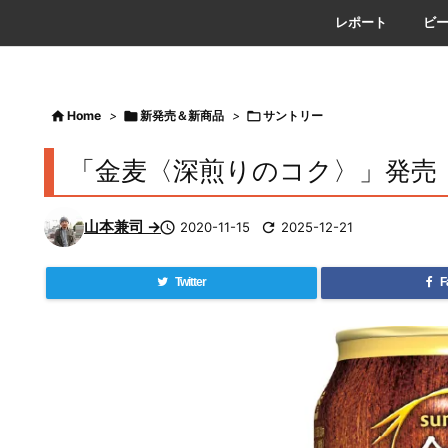
レポート
ビ

Home
>

新発売＆新商品
>

サントリー
「金麦〈深煎りのコク〉」発売
山本兼司 →

2020-11-15

2025-12-21
Twitter
F