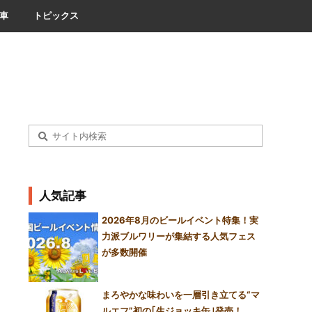
車
トピックス
人気記事
2026年8月のビールイベント特集！実
力派ブルワリーが集結する人気フェス
が多数開催
まろやかな味わいを一層引き立てる“マ
ルエフ”初の｢生ジョッキ缶｣発売！