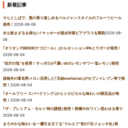
新着記事
そらとしばで、梨の香り楽しめるベルジャンスタイルのフルーツビール
発売！
2026-08-06
水も飲まざるを得ない! ヤッホーが脱水対策ビアグラスを開発
2026-08-
06
｢オリオン75BEER(ナゴビール）｣からセッションIPAとラガーが発売！
2026-08-04
“伯方の塩”を使用！サッポロが｢濃いめのレモンサワー 塩レモン｣発売
2026-08-04
規格外の富良野メロン活用した｢氷結mottainai｣がセブンイレブン等で発
売！
2026-08-04
｢オールフリー スパークリング｣からトロピカルな味わいの限定品が発
売！
2026-08-04
｢ザ・プレミアム・モルツ 時の誘惑｣発売！柑橘や白ワイン思わせる香り
2026-08-04
まろやかな味わいを一層引き立てる“マルエフ”初の｢生ジョッキ缶｣発