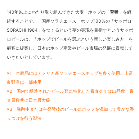
140年以上にわたり取り組んできた大麦・ホップの「
育種
」を継
続することで、「国産ソラチエース」ホップ100％の「サッポロ
SORACHI 1984」をつくるという夢の実現を目指すというサッポ
ロビールは、「ホップでビールを選ぶという新しい楽しみ方」を
顧客に提案し、日本のホップ産業やビール市場の発展に貢献して
いきたいとしています。
※1 本商品にはアメリカ産ソラチエースホップを多く使用。上富
良野産は一部使用
※2 国内で醸造されたビール類に特化した審査会では出品数、審
査員数共に日本最大級
※3 発酵中または主発酵後のビールにホップを添加して豊かな香
りづけを行う製法