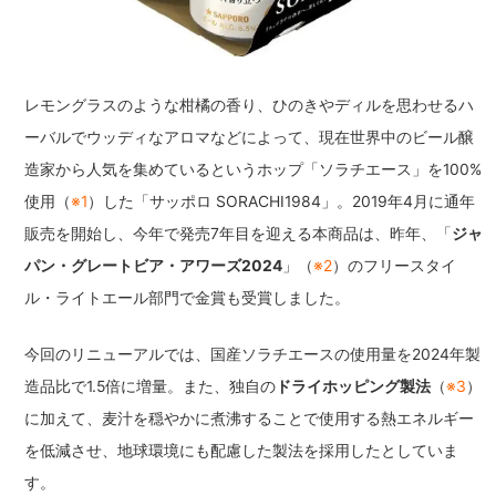
レモングラスのような柑橘の香り、ひのきやディルを思わせるハ
ーバルでウッディなアロマなどによって、現在世界中のビール醸
造家から人気を集めているというホップ「ソラチエース」を100%
使用（
※1
）した「サッポロ SORACHI1984」。2019年4月に通年
販売を開始し、今年で発売7年目を迎える本商品は、昨年、「
ジャ
パン・グレートビア・アワーズ2024
」（
※2
）のフリースタイ
ル・ライトエール部門で金賞も受賞しました。
今回のリニューアルでは、国産ソラチエースの使用量を2024年製
造品比で1.5倍に増量。また、独自の
ドライホッピング製法
（
※3
）
に加えて、麦汁を穏やかに煮沸することで使用する熱エネルギー
を低減させ、地球環境にも配慮した製法を採用したとしていま
す。