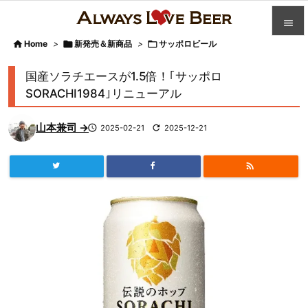


Home
>

新発売＆新商品
>

サッポロビール

カテゴ
国産ソラチエースが1.5倍！｢サッポロ

SORACHI1984｣リニューアル
人気記

山本兼司 →

2025-02-21

2025-12-21
前へ

次へ


検索