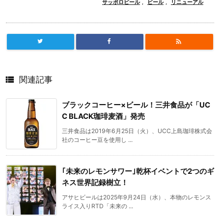
サッポロビール
,
ビール
,
リニューアル


関連記事
ブラックコーヒー×ビール！三井食品が「UC
C BLACK珈琲麦酒」発売
三井食品は2019年6月25日（火）、UCC上島珈琲株式会
社のコーヒー豆を使用し ...
｢未来のレモンサワー｣乾杯イベントで2つのギ
ネス世界記録樹立！
アサヒビールは2025年9月24日（水）、本物のレモンス
ライス入りRTD「未来の ...