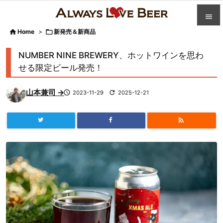


Home
>

新発売＆新商品

カテゴ
NUMBER NINE BREWERY、ホットワインを思わ

せる限定ビール発売！
人気記

山本兼司 →

2023-11-29

2025-12-21
前へ

次へ


検索