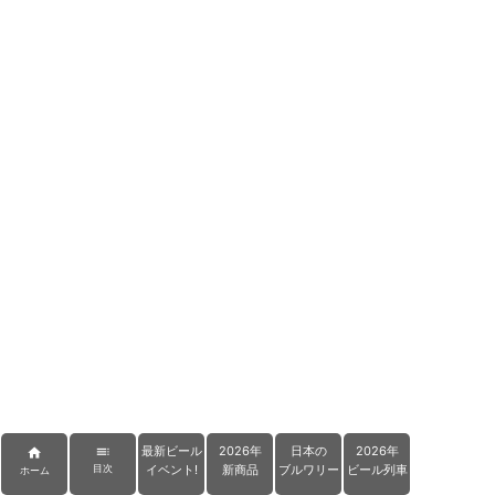
最新ビール
2026年
日本の
2026年


イベント!
新商品
ブルワリー
ビール列車
目次
ホーム