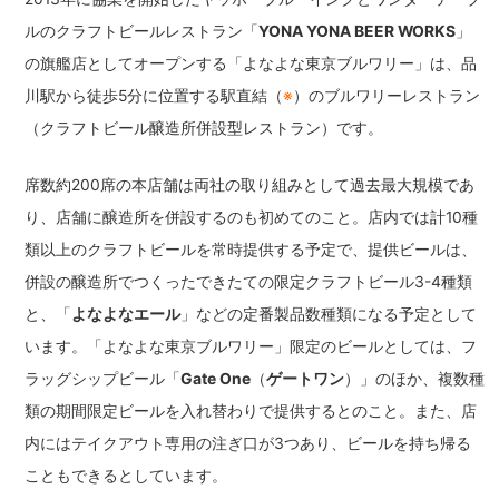
ルのクラフトビールレストラン「
YONA YONA BEER WORKS
」
の旗艦店としてオープンする「よなよな東京ブルワリー」は、品
川駅から徒歩5分に位置する駅直結（
※
）のブルワリーレストラン
（クラフトビール醸造所併設型レストラン）です。
席数約200席の本店舗は両社の取り組みとして過去最大規模であ
り、店舗に醸造所を併設するのも初めてのこと。店内では計10種
類以上のクラフトビールを常時提供する予定で、提供ビールは、
併設の醸造所でつくったできたての限定クラフトビール3-4種類
と、「
よなよなエール
」などの定番製品数種類になる予定として
います。「よなよな東京ブルワリー」限定のビールとしては、フ
ラッグシップビール「
Gate One
（
ゲートワン
）」のほか、複数種
類の期間限定ビールを入れ替わりで提供するとのこと。また、店
内にはテイクアウト専用の注ぎ口が3つあり、ビールを持ち帰る
こともできるとしています。