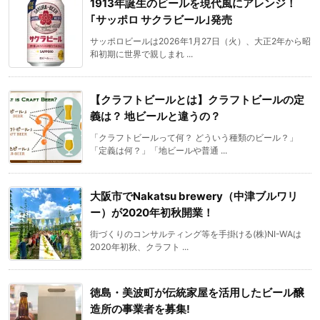
1913年誕生のビールを現代風にアレンジ！
｢サッポロ サクラビール｣発売
サッポロビールは2026年1月27日（火）、大正2年から昭
和初期に世界で親しまれ ...
【クラフトビールとは】クラフトビールの定
義は？ 地ビールと違うの？
「クラフトビールって何？ どういう種類のビール？」
「定義は何？」「地ビールや普通 ...
大阪市でNakatsu brewery（中津ブルワリ
ー）が2020年初秋開業！
街づくりのコンサルティング等を手掛ける(株)NI-WAは
2020年初秋、クラフト ...
徳島・美波町が伝統家屋を活用したビール醸
造所の事業者を募集!