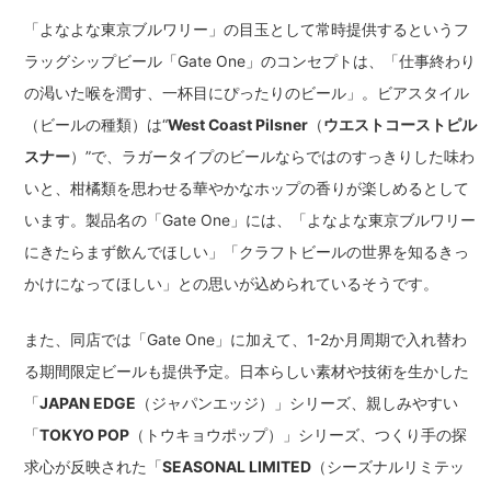
「よなよな東京ブルワリー」の目玉として常時提供するというフ
ラッグシップビール「Gate One」のコンセプトは、「仕事終わり
の渇いた喉を潤す、一杯目にぴったりのビール」。ビアスタイル
（ビールの種類）は“
West Coast Pilsner
（
ウエストコーストピル
スナー
）”で、ラガータイプのビールならではのすっきりした味わ
いと、柑橘類を思わせる華やかなホップの香りが楽しめるとして
います。製品名の「Gate One」には、「よなよな東京ブルワリー
にきたらまず飲んでほしい」「クラフトビールの世界を知るきっ
かけになってほしい」との思いが込められているそうです。
また、同店では「Gate One」に加えて、1-2か月周期で入れ替わ
る期間限定ビールも提供予定。日本らしい素材や技術を生かした
「
JAPAN EDGE
（ジャパンエッジ）」シリーズ、親しみやすい
「
TOKYO POP
（トウキョウポップ）」シリーズ、つくり手の探
求心が反映された「
SEASONAL LIMITED
（シーズナルリミテッ