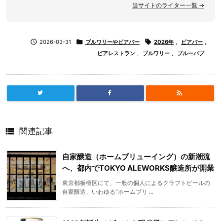
当サイトのライター一覧 →

2026-03-31

ブルワリーやビアバー

2026年
,
ビアバー
,
ビアレストラン
,
ブルワリー
,
ブルーパブ


関連記事
自家醸造（ホームブリューイング）の新潮流
へ、都内でTOKYO ALEWORKS醸造所が開業
東京都板橋区にて、一般の個人によるクラフトビールの
自家醸造、いわゆる“ホームブリ ...