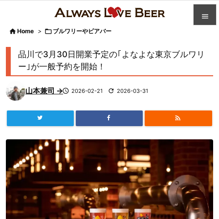


Home
>

ブルワリーやビアバー

カテゴ
品川で3月30日開業予定の｢よなよな東京ブルワリ

ー｣が一般予約を開始！
人気記

山本兼司 →

2026-02-21

2026-03-31
前へ

次へ


検索