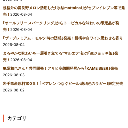
規格外の富良野メロン活用した｢氷結mottainai｣がセブンイレブン等で発
売！
2026-08-04
｢オールフリー スパークリング｣からトロピカルな味わいの限定品が発
売！
2026-08-04
｢ザ・プレミアム・モルツ 時の誘惑｣発売！柑橘や白ワイン思わせる香り
2026-08-04
まろやかな味わいを一層引き立てる“マルエフ”初の｢生ジョッキ缶｣発
売！
2026-08-04
亀梨和也さんと共同開発！アサヒ空想開発局から｢KAME BEER｣発売
2026-08-03
岩手県産原料100％！｢ベアレン つなぐビール 琥珀色のラガー｣限定発売
2026-08-02
カテゴリ