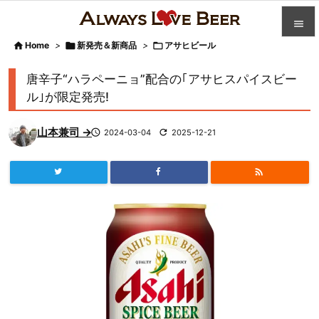


Home
>

新発売＆新商品
>

アサヒビール

カテゴ
唐辛子“ハラペーニョ”配合の｢アサヒスパイスビー

ル｣が限定発売!
人気記

山本兼司 →

2024-03-04

2025-12-21
前へ

次へ


検索