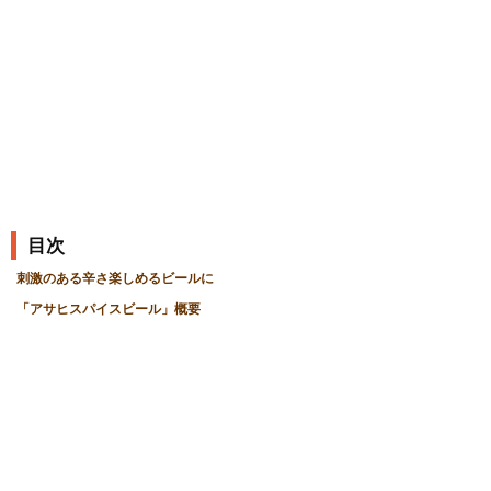
の
記
事
目次
刺激のある辛さ楽しめるビールに
「アサヒスパイスビール」概要