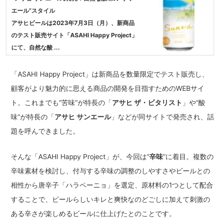
エール”スタイル
​アサヒビールは2023年7月3日（月）、新商品
のテスト販売サイト「ASAHI Happy Project」
にて、自然な酸 ...
「ASAHI Happy Project」は新商品を数量限定でテスト販売し、
顧客がより魅力的に思える商品の開発を目指すためのWEBサイ
ト。これまでも“苦味”が特長の「
アサヒ ザ・ビタリスト
」や“酸
味”が特長の「
アサヒ サンエール
」などが同サイトで発売され、話
題を呼んできました。
そんな「ASAHI Happy Project」が、今回は“
辛味
”に着目。複数の
辛味素材を検討し、付与する辛味の調整のしやすさやビールとの
相性から唐辛子「ハラペーニョ」を選定、原材料の1つとして配合
することで、ビールらしいキレと爽快なのどごしに加えて刺激の
ある辛さが楽しめるビールに仕上げたとのことです。