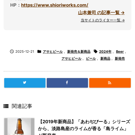
HP：
https://www.shioriworks.com/
山本兼司 の記事一覧 →
当サイトのライター一覧 →

2025-12-21

アサヒビール
,
新発売＆新商品

2024年
,
Beer
,
アサヒビール
,
ビール
,
新商品
,
新発売


関連記事
【2019年新商品】「あわぢびーる」シリーズ
から、淡路島産のライムが香る「島ライム」