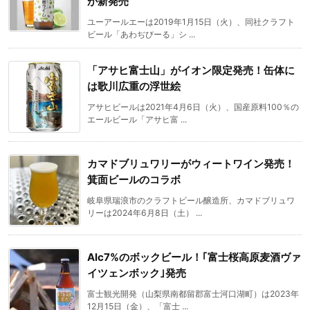
が新発売
ユーアールエーは2019年1月15日（火）、同社クラフト
ビール「あわぢびーる」シ ...
「アサヒ富士山」がイオン限定発売！缶体に
は歌川広重の浮世絵
アサヒビールは2021年4月6日（火）、国産原料100％の
エールビール「アサヒ富 ...
カマドブリュワリーがウィートワイン発売！
箕面ビールのコラボ
岐阜県瑞浪市のクラフトビール醸造所、カマドブリュワ
リーは2024年6月8日（土） ...
Alc7%のボックビール！｢富士桜高原麦酒ヴァ
イツェンボック｣発売
富士観光開発（山梨県南都留郡富士河口湖町）は2023年
12月15日（金）、「富士 ...