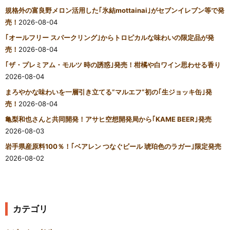
規格外の富良野メロン活用した｢氷結mottainai｣がセブンイレブン等で発
売！
2026-08-04
｢オールフリー スパークリング｣からトロピカルな味わいの限定品が発
売！
2026-08-04
｢ザ・プレミアム・モルツ 時の誘惑｣発売！柑橘や白ワイン思わせる香り
2026-08-04
まろやかな味わいを一層引き立てる“マルエフ”初の｢生ジョッキ缶｣発
売！
2026-08-04
亀梨和也さんと共同開発！アサヒ空想開発局から｢KAME BEER｣発売
2026-08-03
岩手県産原料100％！｢ベアレン つなぐビール 琥珀色のラガー｣限定発売
2026-08-02
カテゴリ