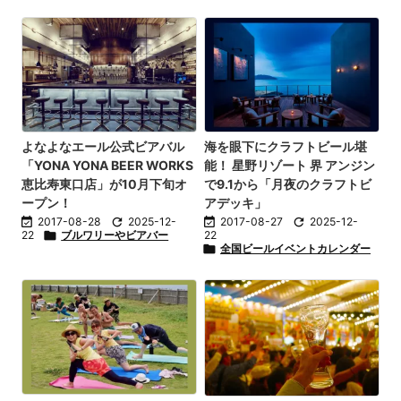
よなよなエール公式ビアバル
海を眼下にクラフトビール堪
「YONA YONA BEER WORKS
能！ 星野リゾート 界 アンジン
恵比寿東口店」が10月下旬オ
で9.1から「月夜のクラフトビ
ープン！
アデッキ」

2017-08-28

2025-12-

2017-08-27

2025-12-
22

ブルワリーやビアバー
22

全国ビールイベントカレンダー