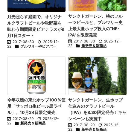
サンクトガーレン、桃のフル
月光照らす庭園で、オリジナ
ーツビールと、ブルワリー史
ルクラフトビールや秋野菜を
上最大量ホップ投入の“NE-
味わう期間限定ビアテラスが9
IPA”を限定発売
月1日スタート

2017-08-30

2025-12-

2017-08-30

2025-12-
22

新発売＆新商品
22

ブルワリーやビアバー
今年収穫の東北ホップ100％使
サンクトガーレン、生ホップ
用「サッポロ生ビール黒ラベ
仕込みのクラフトビール
ル」、10月24日限定発売
（IPA）を8.30限定発売！キャ
ンペーンも実施中

2017-08-29

2025-12-
22

新発売＆新商品

2017-08-29

2025-12-
22

新発売＆新商品