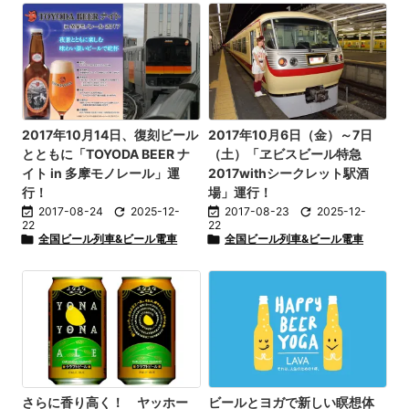
2017年10月14日、復刻ビール
2017年10月6日（金）～7日
とともに「TOYODA BEER ナ
（土）「ヱビスビール特急
イト in 多摩モノレール」運
2017withシークレット駅酒
行！
場」運行！

2017-08-24

2025-12-

2017-08-23

2025-12-
22
22

全国ビール列車&ビール電車

全国ビール列車&ビール電車
さらに香り高く！ ヤッホー
ビールとヨガで新しい瞑想体