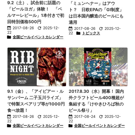
9.2（土）、試合前に話題の
「ミュンヘナー」はアウ
「ビールヨガ」体験！ 「ベ
ト？ 日欧EPAの「GI制度」
ルマーレビール」1本付きで初
は日本国内醸造のビールにも
回特別価格500円
適用

2017-08-26

2025-12-

2017-08-26

2025-12-
22
22

トピックス

全国ビールイベントカレンダー
9.1（金）、「アイビアー・ル
2017.8.30（水）開幕！ 国内
サンパーム 二子玉川ライズ」
外クラフトビール400種超が
で特製スペアリブ等が1000円
集結する「けやきひろば秋の
食べ放題！
ビール祭り」

2017-08-26

2025-12-

2017-08-24

2025-12-
22
22

全国ビールイベントカレンダー

全国ビールイベントカレンダー