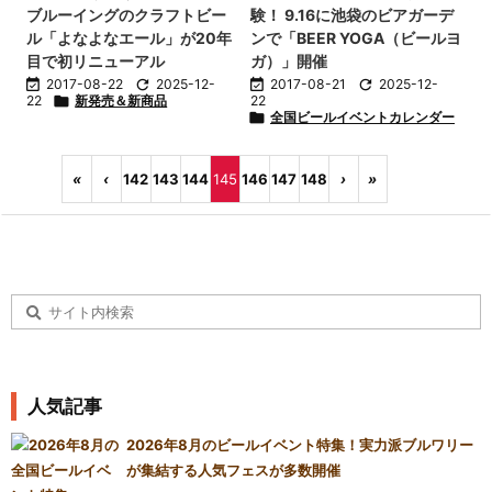
ブルーイングのクラフトビー
験！ 9.16に池袋のビアガーデ
ル「よなよなエール」が20年
ンで「BEER YOGA（ビールヨ
目で初リニューアル
ガ）」開催

2017-08-22

2025-12-

2017-08-21

2025-12-
22

新発売＆新商品
22

全国ビールイベントカレンダー
«
‹
142
143
144
145
146
147
148
›
»
人気記事
2026年8月のビールイベント特集！実力派ブルワリー
が集結する人気フェスが多数開催