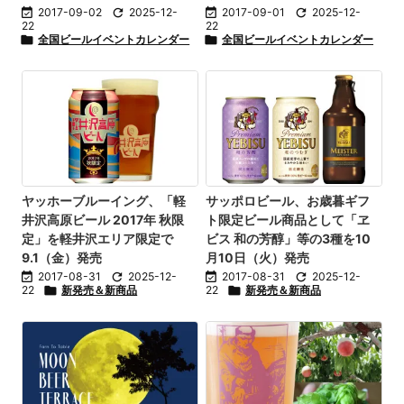

2017-09-02

2025-12-

2017-09-01

2025-12-
22
22

全国ビールイベントカレンダー

全国ビールイベントカレンダー
ヤッホーブルーイング、「軽
サッポロビール、お歳暮ギフ
井沢高原ビール 2017年 秋限
ト限定ビール商品として「ヱ
定」を軽井沢エリア限定で
ビス 和の芳醇」等の3種を10
9.1（金）発売
月10日（火）発売

2017-08-31

2025-12-

2017-08-31

2025-12-
22

新発売＆新商品
22

新発売＆新商品