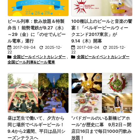
ビール列車：飲み放題＆特製
100種以上のビールと音楽の饗
弁当！ 能勢電鉄が9.27（水）
宴！「ベルギービールウィー
～29（金）に「のせでんビー
クエンド2017東京」が
ル電車」運行
9.14（木）開幕

2017-09-04

2025-12-

2017-09-04

2025-12-
22
22

全国ビールイベントカレンダー
,

全国ビールイベントカレンダー
全国ビール列車&ビール電車
昼は芝生で働いて、夕方から
“バドガールのいる新橋ビアホ
同じ場所でベルギービール！
ール”が歴史に幕 9月2日～閉
9.4から2週間、平日は品川シ
店日16日まで毎日1000円飲み
ーズンテラスへ
放題！