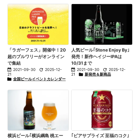
「ラガーフェス」開催中！20
人気ビール｢Stone Enjoy By｣
超のブルワリーがオンライン
発売！新作ヘイジーIPAは
で集結
10/31まで

2021-09-30

2025-12-

2021-09-30

2025-12-
21
21

新発売＆新商品

全国ビールイベントカレンダー
横浜ビール｢横浜綱島 桃エー
｢ビアサプライズ 至福のコク｣