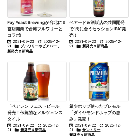
Fay Yeast Brewingが台北に直
ベアード＆酒販店の共同開発
営店開業で台湾ブルワリーと
で“肉に合うセッションIPA”発
コラボ!
売！

2021-09-23

2025-12-

2021-09-23

2025-12-
21

ブルワリーやビアバー
,
21

新発売＆新商品
新発売＆新商品
「ベアレン フェストビール」
希少ホップ使ったプレモル
発売！伝統的なメルツェンス
「ダイヤモンドホップの恵
タイル
み」発売！

2021-09-22

2025-12-

2021-09-22

2025-12-
21

新発売＆新商品
21

サントリー
,
新発売＆新商品