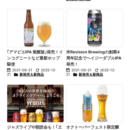
｢アマビエIPA 覚醒版｣発売！イ
米Revision Brewingの創業4
ンコグニートなど最新ホップ
周年記念でヘイジーダブルIPA
駆使
発売！

2021-09-21

2025-12-

2021-09-21

2025-12-
21

新発売＆新商品
21

新発売＆新商品
ジャズライブや朗読会も！｢ヱ
オクトーバーフェスト限定醸