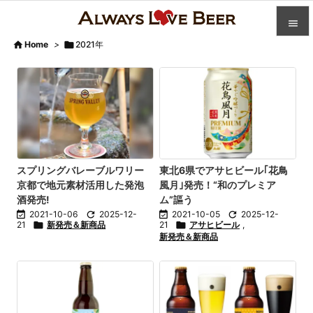


Home
>

2021年

カテゴ

人気記

前へ

次へ
スプリングバレーブルワリー
東北6県でアサヒビール｢花鳥
京都で地元素材活用した発泡
風月｣発売！“和のプレミア

酒発売!
ム”謳う
検索

2021-10-06

2025-12-

2021-10-05

2025-12-
21

新発売＆新商品
21

アサヒビール
,
新発売＆新商品