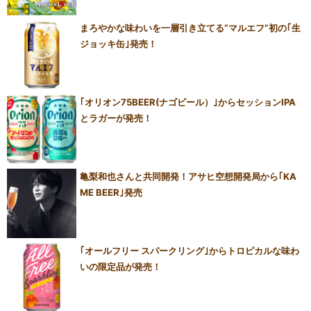
まろやかな味わいを一層引き立てる“マルエフ”初の｢生
ジョッキ缶｣発売！
｢オリオン75BEER(ナゴビール）｣からセッションIPA
とラガーが発売！
亀梨和也さんと共同開発！アサヒ空想開発局から｢KA
ME BEER｣発売
｢オールフリー スパークリング｣からトロピカルな味わ
いの限定品が発売！