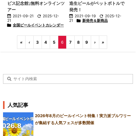
ビス記念館｣無料オンラインツ
造生ビールがペットボトルで
アー
発売！

2021-09-21

2025-12-

2021-09-19

2025-12-
21
21

新発売＆新商品

全国ビールイベントカレンダー
«
‹
3
4
5
6
7
8
9
›
»
人気記事
2026年8月のビールイベント特集！実力派ブルワリー
が集結する人気フェスが多数開催