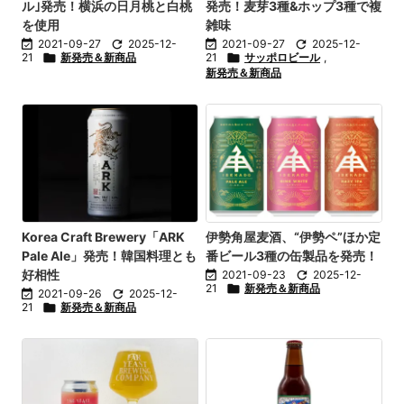
ル｣発売！横浜の日月桃と白桃
発売！麦芽3種&ホップ3種で複
を使用
雑味

2021-09-27

2025-12-

2021-09-27

2025-12-
21

新発売＆新商品
21

サッポロビール
,
新発売＆新商品
Korea Craft Brewery「ARK
伊勢角屋麦酒、“伊勢ペ”ほか定
Pale Ale」発売！韓国料理とも
番ビール3種の缶製品を発売！
好相性

2021-09-23

2025-12-
21

新発売＆新商品

2021-09-26

2025-12-
21

新発売＆新商品