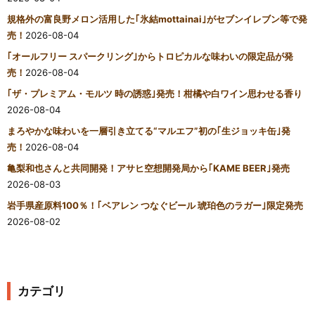
規格外の富良野メロン活用した｢氷結mottainai｣がセブンイレブン等で発
売！
2026-08-04
｢オールフリー スパークリング｣からトロピカルな味わいの限定品が発
売！
2026-08-04
｢ザ・プレミアム・モルツ 時の誘惑｣発売！柑橘や白ワイン思わせる香り
2026-08-04
まろやかな味わいを一層引き立てる“マルエフ”初の｢生ジョッキ缶｣発
売！
2026-08-04
亀梨和也さんと共同開発！アサヒ空想開発局から｢KAME BEER｣発売
2026-08-03
岩手県産原料100％！｢ベアレン つなぐビール 琥珀色のラガー｣限定発売
2026-08-02
カテゴリ