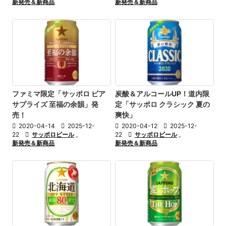
新発売＆新商品
新発売＆新商品
ファミマ限定「サッポロ ビア
炭酸＆アルコールUP！道内限
サプライズ 至福の余韻」発
定「サッポロ クラシック 夏の
売！
爽快」

2020-04-14

2025-12-

2020-04-12

2025-12-
22

サッポロビール
,
22

サッポロビール
,
新発売＆新商品
新発売＆新商品