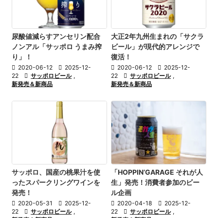
尿酸値減らすアンセリン配合
大正2年九州生まれの「サクラ
ノンアル「サッポロ うまみ搾
ビール」が現代的アレンジで
り」！
復活！

2020-06-12

2025-12-

2020-06-12

2025-12-
22

サッポロビール
,
22

サッポロビール
,
新発売＆新商品
新発売＆新商品
サッポロ、国産の桃果汁を使
「HOPPIN’GARAGE それが人
ったスパークリングワインを
生」発売！消費者参加のビー
発売！
ル企画

2020-05-31

2025-12-

2020-04-18

2025-12-
22

サッポロビール
,
22

サッポロビール
,