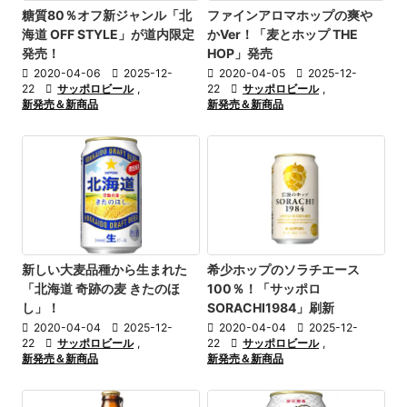
糖質80％オフ新ジャンル「北
ファインアロマホップの爽や
海道 OFF STYLE」が道内限定
かVer！「麦とホップ THE
発売！
HOP」発売

2020-04-06

2025-12-

2020-04-05

2025-12-
22

サッポロビール
,
22

サッポロビール
,
新発売＆新商品
新発売＆新商品
新しい大麦品種から生まれた
希少ホップのソラチエース
「北海道 奇跡の麦 きたのほ
100％！「サッポロ
し」！
SORACHI1984」刷新

2020-04-04

2025-12-

2020-04-04

2025-12-
22

サッポロビール
,
22

サッポロビール
,
新発売＆新商品
新発売＆新商品