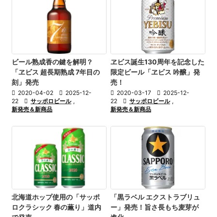
ヱビス誕生130周年を記念した
ビール熟成香の鍵を解明？
限定ビール「ヱビス 吟醸」発
「ヱビス 超長期熟成 7年目の
売！
刻」発売

2020-03-17

2025-12-

2020-04-02

2025-12-
22

サッポロビール
,
22

サッポロビール
,
新発売＆新商品
新発売＆新商品
「黒ラベル エクストラブリュ
北海道ホップ使用の「サッポ
ー」発売！旨さ長もち麦芽が
ロクラシック 春の薫り」道内