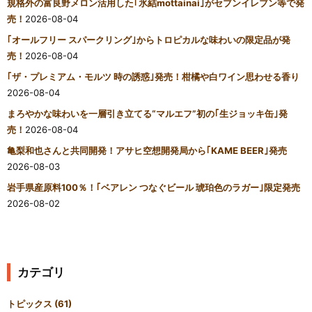
規格外の富良野メロン活用した｢氷結mottainai｣がセブンイレブン等で発
売！
2026-08-04
｢オールフリー スパークリング｣からトロピカルな味わいの限定品が発
売！
2026-08-04
｢ザ・プレミアム・モルツ 時の誘惑｣発売！柑橘や白ワイン思わせる香り
2026-08-04
まろやかな味わいを一層引き立てる“マルエフ”初の｢生ジョッキ缶｣発
売！
2026-08-04
亀梨和也さんと共同開発！アサヒ空想開発局から｢KAME BEER｣発売
2026-08-03
岩手県産原料100％！｢ベアレン つなぐビール 琥珀色のラガー｣限定発売
2026-08-02
カテゴリ
トピックス
(61)