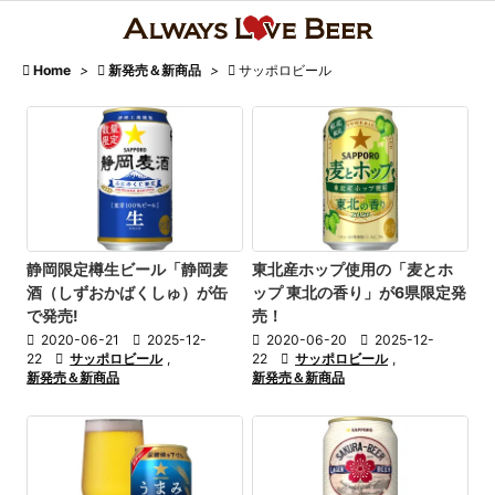

カテゴ

Home
>

新発売＆新商品
>

サッポロビール

人気記

前へ

次へ
静岡限定樽生ビール「静岡麦
東北産ホップ使用の「麦とホ

酒（しずおかばくしゅ）が缶
ップ 東北の香り」が6県限定発
検索
で発売!
売！

2020-06-21

2025-12-

2020-06-20

2025-12-
22

サッポロビール
,
22

サッポロビール
,
新発売＆新商品
新発売＆新商品