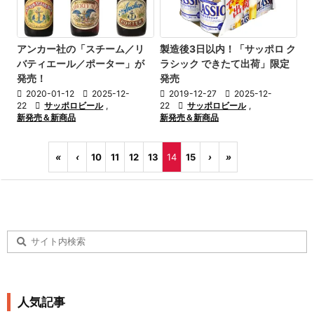
アンカー社の「スチーム／リ
製造後3日以内！「サッポロ ク
バティエール／ポーター」が
ラシック できたて出荷」限定
発売！
発売

2020-01-12

2025-12-

2019-12-27

2025-12-
22

サッポロビール
,
22

サッポロビール
,
新発売＆新商品
新発売＆新商品
«
‹
10
11
12
13
14
15
›
»
人気記事