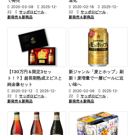
進化
で発売

2020-02-18

2025-12-

2020-03-08

2025-12-
22

サッポロビール
,
22

サッポロビール
,
新発売＆新商品
新発売＆新商品
【130万円＆限定3セッ
新ジャンル「麦とホップ」刷
ト！？】超長期熟成ヱビスと
新！麦増量で一層ビールに近
純金像セット
い味へ

2020-02-12

2025-12-

2020-02-06

2025-12-
22

サッポロビール
,
22

サッポロビール
,
新発売＆新商品
新発売＆新商品