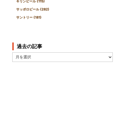
キリンビール
(115)
サッポロビール
(282)
サントリー
(181)
過去の記事
過
去
の
記
事