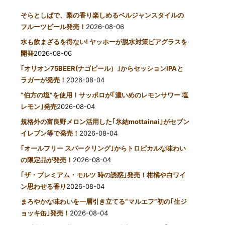
そらとしばで、梨の香り楽しめるベルジャンスタイルの
フルーツビール発売！
2026-08-06
水も飲まざるを得ない! ヤッホーが脱水対策ビアグラスを
開発
2026-08-06
｢オリオン75BEER(ナゴビール）｣からセッションIPAと
ラガーが発売！
2026-08-04
“伯方の塩”を使用！サッポロが｢濃いめのレモンサワー 塩
レモン｣発売
2026-08-04
規格外の富良野メロン活用した｢氷結mottainai｣がセブン
イレブン等で発売！
2026-08-04
｢オールフリー スパークリング｣からトロピカルな味わい
の限定品が発売！
2026-08-04
｢ザ・プレミアム・モルツ 時の誘惑｣発売！柑橘や白ワイ
ン思わせる香り
2026-08-04
まろやかな味わいを一層引き立てる“マルエフ”初の｢生ジ
ョッキ缶｣発売！
2026-08-04