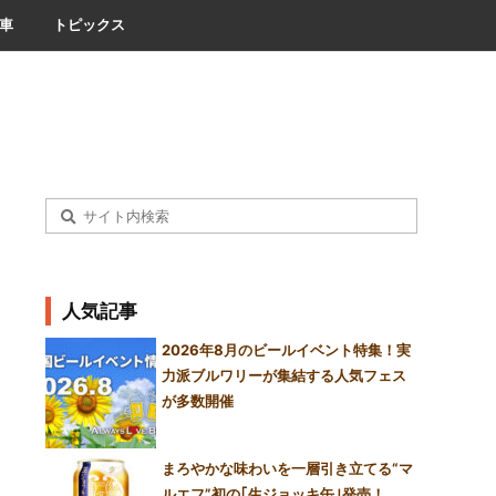
車
トピックス
人気記事
2026年8月のビールイベント特集！実
力派ブルワリーが集結する人気フェス
が多数開催
まろやかな味わいを一層引き立てる“マ
ルエフ”初の｢生ジョッキ缶｣発売！