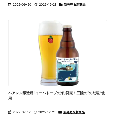

2022-09-20

2025-12-21

新発売＆新商品
ベアレン醸造所｢イーハトーブの海｣発売！三陸の“のだ塩”使
用

2022-07-12

2025-12-21

新発売＆新商品