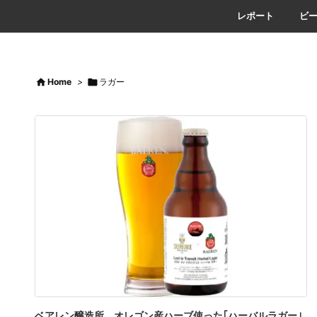
レポート
ビ

Home
>

ラガー
ベアレン醸造所、オレゴン産ハーブ使った｢ハーバルラガー｣