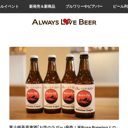
ールイベント
新発売＆新商品
ブルワリーやビアバー
ビール列
富士桜高原麦酒｢お塩のラガー｣発売！米Ruse Brewingとの