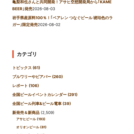
亀梨和也さんと共同開発！アサヒ空想開発局から｢KAME
BEER｣発売
2026-08-03
岩手県産原料100％！｢ベアレン つなぐビール 琥珀色のラ
ガー｣限定発売
2026-08-02
カテゴリ
トピックス
(61)
ブルワリーやビアバー
(260)
レポート
(106)
全国ビールイベントカレンダー
(291)
全国ビール列車&ビール電車
(39)
新発売＆新商品
(2,509)
アサヒビール
(193)
オリオンビール
(81)