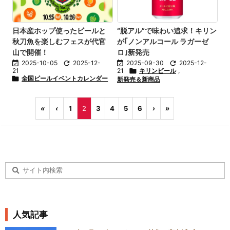
日本産ホップ使ったビールと
“脱アル”で味わい追求！キリン
秋刀魚を楽しむフェスが代官
が｢ノンアルコール ラガーゼ
山で開催！
ロ｣新発売

2025-10-05

2025-12-

2025-09-30

2025-12-
21
21

キリンビール
,

全国ビールイベントカレンダー
新発売＆新商品
«
‹
1
2
3
4
5
6
›
»
人気記事