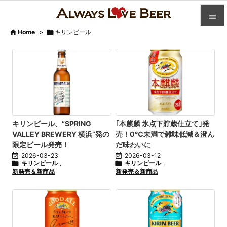


Home
>

キリンビール

カテゴ

人気記

前へ

次へ
キリンビール、“SPRING
｢本麒麟 氷点下貯蔵仕立て｣発
VALLEY BREWERY 横浜”発の
売！0℃未満で雑味低減＆澄ん

限定ビール発売！
だ味わいに
検索

2026-03-23

2026-03-12

キリンビール
,

キリンビール
,
新発売＆新商品
新発売＆新商品