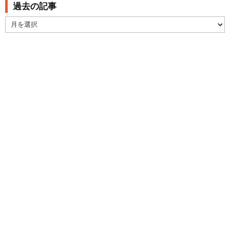
過去の記事
過
去
の
記
事