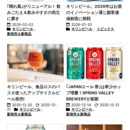
｢晴れ風｣がリニューアル！ 飲
キリンビール、2026年はお酒
みごたえ＆飲みやすさの両立
のイノベーション通じ顧客価
に磨き
値創造に挑戦

2026-02-02

2026-01-20

キリンビール
,

キリンビール
,
トピックス
新発売＆新商品
キリンビール、食品ロスのパ
｢JAPANエール 香｣は希少ホッ
スタ使ったアップサイクルビ
プ増量！SPRING VALLEY
ール発売!
BREWERYが刷新

2025-12-20

2025-12-

2025-12-14

2025-12-21
21

キリンビール
,

キリンビール
,
新発売＆新商品
新発売＆新商品