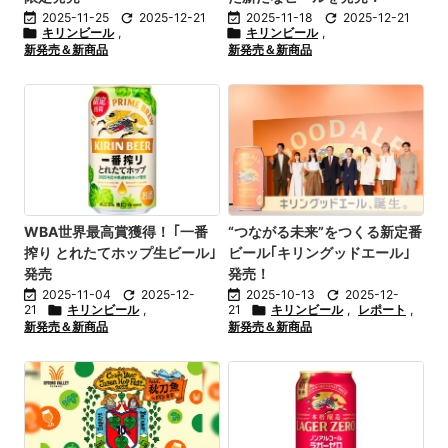

2025-11-25

2025-12-21

2025-11-18

2025-12-21

キリンビール
,

キリンビール
,
新発売＆新商品
新発売＆新商品
WBA世界最高賞獲得！ ｢一番
“つながる未来”をつくる新定番
搾り とれたてホップ生ビール｣
ビール｢キリングッドエール｣
発売
発売！

2025-11-04

2025-12-

2025-10-13

2025-12-
21

キリンビール
,
21

キリンビール
,
レポート
,
新発売＆新商品
新発売＆新商品