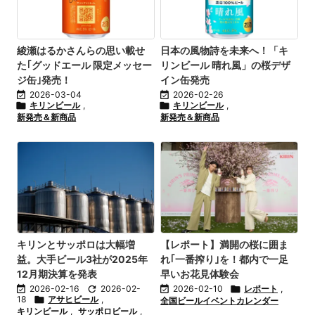
綾瀬はるかさんらの思い載せ
日本の風物詩を未来へ！「キ
た｢グッドエール 限定メッセー
リンビール 晴れ風」の桜デザ
ジ缶｣発売！
イン缶発売

2026-03-04

2026-02-26

キリンビール
,

キリンビール
,
新発売＆新商品
新発売＆新商品
キリンとサッポロは大幅増
【レポート】満開の桜に囲ま
益。大手ビール3社が2025年
れ｢一番搾り｣を！都内で一足
12月期決算を発表
早いお花見体験会

2026-02-16

2026-02-

2026-02-10

レポート
,
18

アサヒビール
,
全国ビールイベントカレンダー
キリンビール
,
サッポロビール
,