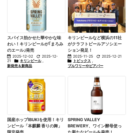
スパイス効かせた華やかな味
キリンビールなど横浜の11社
わい！キリンビールが｢まろみ
がクラフトビールアソシエー
のエール｣発売
ション発足！

2025-12-02

2025-12-

2025-11-25

2025-12-21
21

キリンビール
,

トピックス
,
新発売＆新商品
ブルワリーやビアバー
国産ホップIBUKIを使用！キリ
SPRING VALLEY
ンビール「本麒麟 香りの舞」
BREWERY、ワイン酵母使っ
限定発売
た新たなビールを発売！