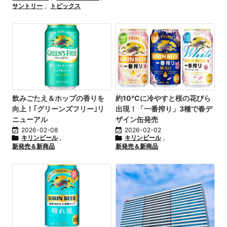
サントリー
,
トピックス
飲みごたえ＆ホップの香りを
約10℃に冷やすと桜の花びら
向上！｢グリーンズフリー｣リ
出現！「一番搾り」3種で春デ
ニューアル
ザイン缶発売

2026-02-08

2026-02-02

キリンビール
,

キリンビール
,
新発売＆新商品
新発売＆新商品