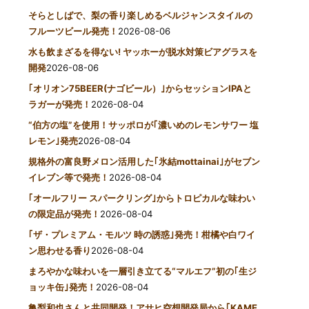
そらとしばで、梨の香り楽しめるベルジャンスタイルの
フルーツビール発売！
2026-08-06
水も飲まざるを得ない! ヤッホーが脱水対策ビアグラスを
開発
2026-08-06
｢オリオン75BEER(ナゴビール）｣からセッションIPAと
ラガーが発売！
2026-08-04
“伯方の塩”を使用！サッポロが｢濃いめのレモンサワー 塩
レモン｣発売
2026-08-04
規格外の富良野メロン活用した｢氷結mottainai｣がセブン
イレブン等で発売！
2026-08-04
｢オールフリー スパークリング｣からトロピカルな味わい
の限定品が発売！
2026-08-04
｢ザ・プレミアム・モルツ 時の誘惑｣発売！柑橘や白ワイ
ン思わせる香り
2026-08-04
まろやかな味わいを一層引き立てる“マルエフ”初の｢生ジ
ョッキ缶｣発売！
2026-08-04
亀梨和也さんと共同開発！アサヒ空想開発局から｢KAME