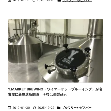

2019-02-21

2026-08-01

ブルワリーやビアバー
Y.MARKET BREWING（ワイマーケットブルーイング）が名
古屋に新醸造所開設 今後は缶製品も

2019-01-30

2025-12-22

ブルワリーやビアバー