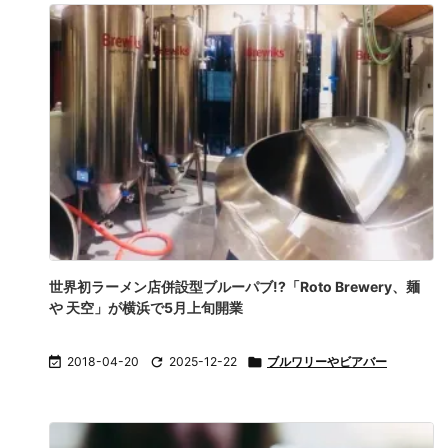
世界初ラーメン店併設型ブルーパブ!?「Roto Brewery、麺
や 天空」が横浜で5月上旬開業

2018-04-20

2025-12-22

ブルワリーやビアバー