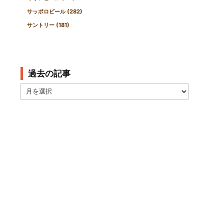
サッポロビール
(282)
サントリー
(181)
過去の記事
過
去
の
記
事