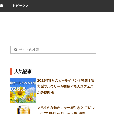
車
トピックス
人気記事
2026年8月のビールイベント特集！実
力派ブルワリーが集結する人気フェス
が多数開催
まろやかな味わいを一層引き立てる“マ
ルエフ”初の｢生ジョッキ缶｣発売！