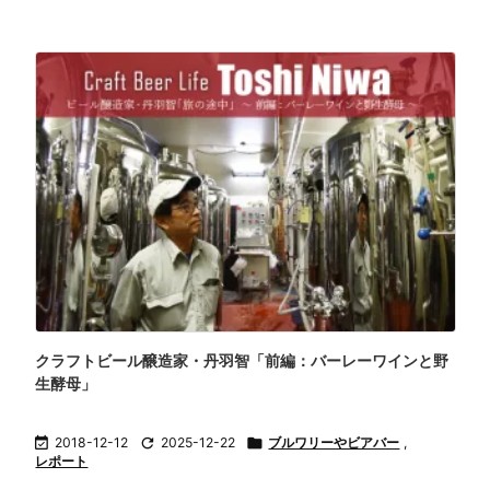
クラフトビール醸造家・丹羽智「前編：バーレーワインと野
生酵母」

2018-12-12

2025-12-22

ブルワリーやビアバー
,
レポート