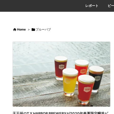
レポート
ビ

Home
>

ブルーパブ
天王州のT.Y.HARBOR BREWERYが2020年春夏限定醸造ビ